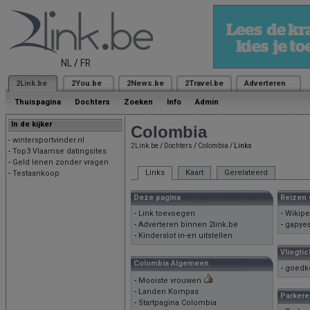
NL
/
FR
2Link.be
2You.be
2News.be
2Travel.be
Adverteren
Thuispagina
Dochters
Zoeken
Info
Admin
In de kijker
Colombia
-
wintersportvinder.nl
2Link.be
/
Dochters
/
Colombia
/ Links
-
Top3 Vlaamse datingsites
-
Geld lenen zonder vragen
Links
Kaart
Gerelateerd
-
Testaankoop
Deze pagina
Reizen 
-
Link toevoegen
-
Wikipe
-
Adverteren binnen 2link.be
-
gapyea
-
Kinderslot in-en uitstellen
Vliegti
Colombia Algemeen
-
goedko
-
Mooiste vrouwen
-
Landen Kompas
Parkere
-
Startpagina Colombia