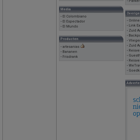
-
Parker
Media
Overige
-
El Colombiano
-
Online
-
El Espectador
-
Link E
-
El Mundo
-
Zuid A
-
Backp
Producten
-
Vliege
-
Zuid A
-
artesanias
-
Reisve
-
Bananen
-
Guest
-
Frisdrank
-
Reisve
-
WeTra
-
Goedko
Adverte